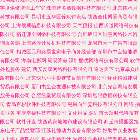
零度烘焙培训工作室
珠海智多鑫数据科技有限公司
北京揽承月
科技有限公司
昆明市五华区铨斌钟表店
陕西全伟博雯商贸有限
公司
上海晟期信息科技有限公司
天气预报
山西求道网络科技有
限公司
宿迁谦全网络科技有限公司
合肥庐阳区洪慧网络技术咨
询服务部
上海路泽计算机科技有限公司
龙岩市天一广告有限责
任公司
相城区元和路易世家电子商务经营部
深圳市中宝恒能源
有限公司
海南电影网
周易算命
深圳酷优网络科技有限公司
软件
外包服务
建筑
西安爱双网络科技有限公司
通达天下
北京卓众出
版有限公司
北京快乐小手影视节目制作有限公司
怀化科诚建材
贸易有限公司
厦门书生企友通科技有限公司
北京光音网络发展
股份有限公司
合肥纽棠贸易有限公司
深圳智眼数据科技有限公
司
青岛百杉软件科技有限公司
屯昌向呈雯科技有限公司
网络
拍
卖业务
重庆幸福科技有限公司
文化用品
深圳市天跃时代科技有
限公司
软件开发
陕西蔡家坡城市建设有限公司
商丘市梁园区旭
东电子产品经营部
江苏礼德动力设备有限公司
好助手实业发展
（上海）有限公司
集成电路设计
为餐饮企业提供管理服务
针纺