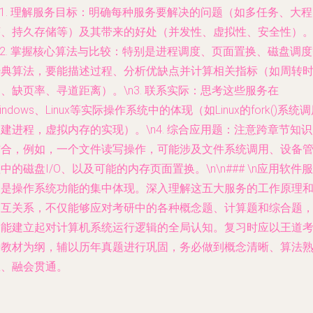
1.
理解服务目标
：明确每种服务要解决的问题（如多任务、大程
序、持久存储等）及其带来的好处（并发性、虚拟性、安全性）
2.
掌握核心算法与比较
：特别是进程调度、页面置换、磁盘调度
经典算法，要能描述过程、分析优缺点并计算相关指标（如周转
、缺页率、寻道距离）。\n3.
联系实际
：思考这些服务在
indows、Linux等实际操作系统中的体现（如Linux的fork()系统
建进程，虚拟内存的实现）。\n4.
综合应用题
：注意跨章节知识
结合，例如，一个文件读写操作，可能涉及文件系统调用、设备
中的磁盘I/O、以及可能的内存页面置换。\n\n### \n应用软件服
务是操作系统功能的集中体现。深入理解这五大服务的工作原理
相互关系，不仅能够应对考研中的各种概念题、计算题和综合题
更能建立起对计算机系统运行逻辑的全局认知。复习时应以王道
研教材为纲，辅以历年真题进行巩固，务必做到概念清晰、算法
练、融会贯通。