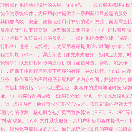
理解操作系统功能设计的关键。\n\n### 一、核心服务概述\n操
系统作为系统软件，为应用软件提供了一系列基础且必需的服务
使其能够高效、安全、便捷地使用计算机的硬件资源，而无需直
复杂的硬件细节打交道。这些服务主要包括：\n\n1.
进程管理服
务
：这是操作系统最核心的服务之一。操作系统负责创建、调度
执行和终止进程（或线程），为应用程序提供CPU时间的抽象。通
进程控制块（PCB）、调度算法（如先来先服务、短作业优先、时
片轮转等）以及进程同步与通信机制（如信号量、管程、消息传
），确保了多道程序环境下程序的有序、并发执行。\n\n2.
内存
理服务
：操作系统为应用程序分配和回收内存空间，并提供内存
。关键机制包括：\n -
地址重定位
：将程序的逻辑地址转换为物
址。\n -
内存分配与回收
：如连续分配、分页、分段以及段页式
。\n -
虚拟内存
：通过请求分页/分段技术，实现逻辑内存远大
理内存的假象，核心概念包括页面置换算法（FIFO, LRU, OPT等
“抖动”现象。\n\n3.
文件系统服务
：为用户和应用程序提供一种
久化、结构化存储数据的方法。操作系统管理文件的存储（如磁