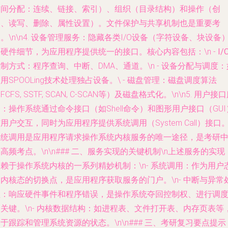
空间分配：连续、链接、索引）、组织（目录结构）和操作（创
建、读写、删除、属性设置）。文件保护与共享机制也是重要考
。\n\n4.
设备管理服务
：隐藏各类I/O设备（字符设备、块设备
硬件细节，为应用程序提供统一的接口。核心内容包括：\n -
I/
控制方式
：程序查询、中断、DMA、通道。\n -
设备分配与调度
：
用SPOOLing技术处理独占设备。\ -
磁盘管理
：磁盘调度算法
FCFS, SSTF, SCAN, C-SCAN等）及磁盘格式化。\n\n5.
用户接口
务
：操作系统通过命令接口（如Shell命令）和图形用户接口（GUI
用户交互，同时为应用程序提供系统调用（System Call）接口
系统调用是应用程序请求操作系统内核服务的唯一途径，是考研
高频考点。\n\n### 二、服务实现的关键机制\n上述服务的实现
赖于操作系统内核的一系列精妙机制：\n-
系统调用
：作为用户
内核态的切换点，是应用程序获取服务的门户。\n-
中断与异常
理
：响应硬件事件和程序错误，是操作系统夺回控制权、进行调
关键。\n-
内核数据结构
：如进程表、文件打开表、内存页表等
于跟踪和管理系统资源的状态。\n\n### 三、考研复习要点提示