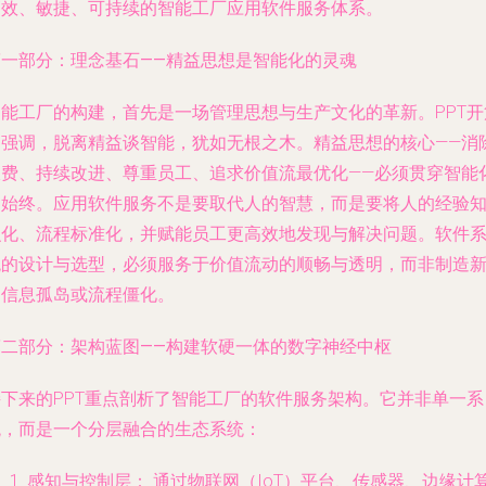
高效、敏捷、可持续的智能工厂应用软件服务体系。
第一部分：理念基石——精益思想是智能化的灵魂
智能工厂的构建，首先是一场管理思想与生产文化的革新。PPT开
即强调，脱离精益谈智能，犹如无根之木。精益思想的核心——消
浪费、持续改进、尊重员工、追求价值流最优化——必须贯穿智能
的始终。应用软件服务不是要取代人的智慧，而是要将人的经验
识化、流程标准化，并赋能员工更高效地发现与解决问题。软件
统的设计与选型，必须服务于价值流动的顺畅与透明，而非制造
的信息孤岛或流程僵化。
第二部分：架构蓝图——构建软硬一体的数字神经中枢
接下来的PPT重点剖析了智能工厂的软件服务架构。它并非单一系
统，而是一个分层融合的生态系统：
感知与控制层：
通过物联网（IoT）平台、传感器、边缘计